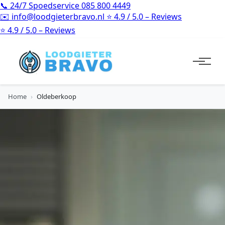
📞
24/7 Spoedservice
085 800 4449
✉️
info@loodgieterbravo.nl
⭐
4.9 / 5.0 – Reviews
⭐
4.9 / 5.0 – Reviews
Home
›
Oldeberkoop