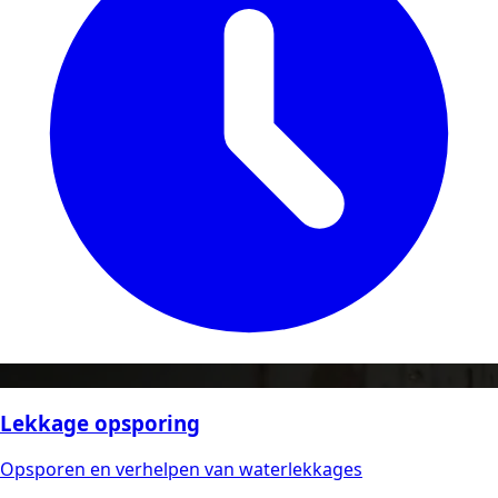
Lekkage opsporing
Opsporen en verhelpen van waterlekkages