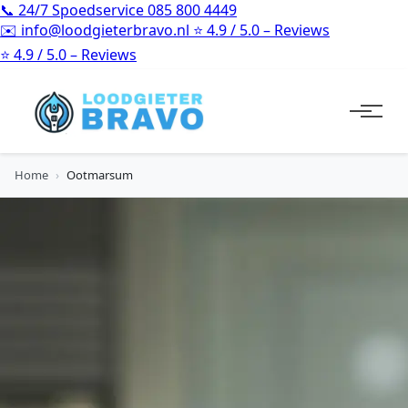
📞
24/7 Spoedservice
085 800 4449
✉️
info@loodgieterbravo.nl
⭐
4.9 / 5.0 – Reviews
⭐
4.9 / 5.0 – Reviews
Home
›
Ootmarsum