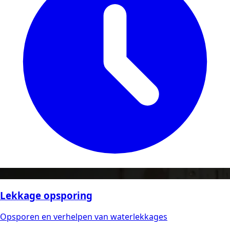
Lekkage opsporing
Opsporen en verhelpen van waterlekkages