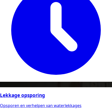
Lekkage opsporing
Opsporen en verhelpen van waterlekkages