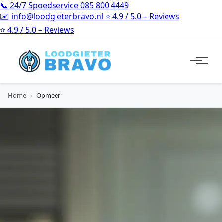
📞
24/7 Spoedservice
085 800 4449
✉️
info@loodgieterbravo.nl
⭐
4.9 / 5.0 – Reviews
⭐
4.9 / 5.0 – Reviews
Home
›
Opmeer