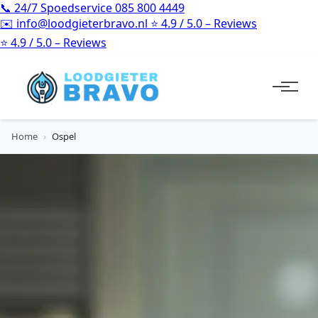
📞
24/7 Spoedservice
085 800 4449
✉️
info@loodgieterbravo.nl
⭐
4.9 / 5.0 – Reviews
⭐
4.9 / 5.0 – Reviews
Home
›
Ospel