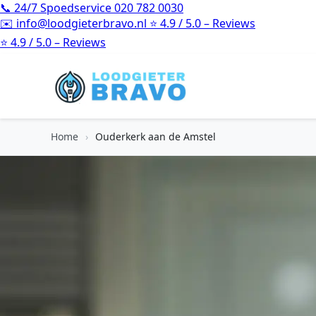
📞
24/7 Spoedservice
020 782 0030
✉️
info@loodgieterbravo.nl
⭐
4.9 / 5.0 – Reviews
⭐
4.9 / 5.0 – Reviews
Home
›
Ouderkerk aan de Amstel