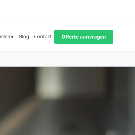
Blog
Contact
Offerte aanvragen
nsten
▼