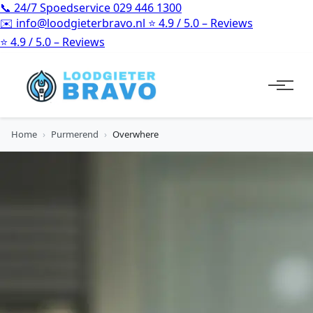
📞
24/7 Spoedservice
029 446 1300
✉️
info@loodgieterbravo.nl
⭐
4.9 / 5.0 – Reviews
⭐
4.9 / 5.0 – Reviews
Home
›
Purmerend
›
Overwhere