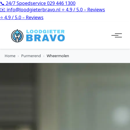
📞
24/7 Spoedservice
029 446 1300
✉️
info@loodgieterbravo.nl
⭐
4.9 / 5.0 – Reviews
⭐
4.9 / 5.0 – Reviews
Home
›
Purmerend
›
Wheermolen