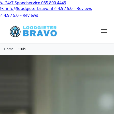
📞
24/7 Spoedservice
085 800 4449
✉️
info@loodgieterbravo.nl
⭐
4.9 / 5.0 – Reviews
⭐
4.9 / 5.0 – Reviews
Home
›
Sluis