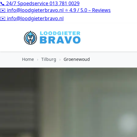
📞
24/7 Spoedservice
013 781 0029
✉️
info@loodgieterbravo.nl
⭐
4.9 / 5.0 – Reviews
⭐
4.9 / 5.0 – Reviews
Home
›
Tilburg
›
Groenewoud