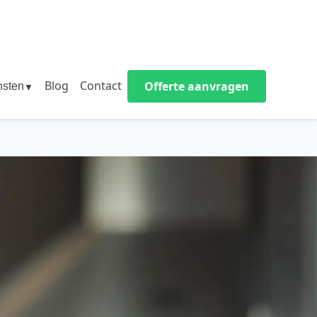
Blog
Contact
Offerte aanvragen
nsten
▼