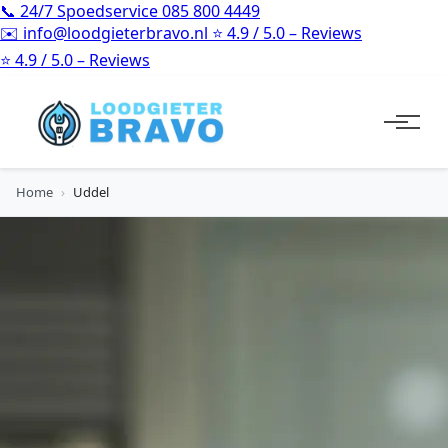
📞
24/7 Spoedservice
085 800 4449
✉️
info@loodgieterbravo.nl
⭐
4.9 / 5.0 – Reviews
⭐
4.9 / 5.0 – Reviews
Home
›
Uddel