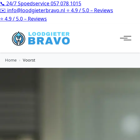
📞
24/7 Spoedservice
057 078 1015
✉️
info@loodgieterbravo.nl
⭐
4.9 / 5.0 – Reviews
⭐
4.9 / 5.0 – Reviews
Home
›
Voorst