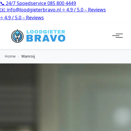
📞
24/7 Spoedservice
085 800 4449
✉️
info@loodgieterbravo.nl
⭐
4.9 / 5.0 – Reviews
⭐
4.9 / 5.0 – Reviews
Home
›
Wanroij