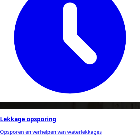
Lekkage opsporing
Opsporen en verhelpen van waterlekkages