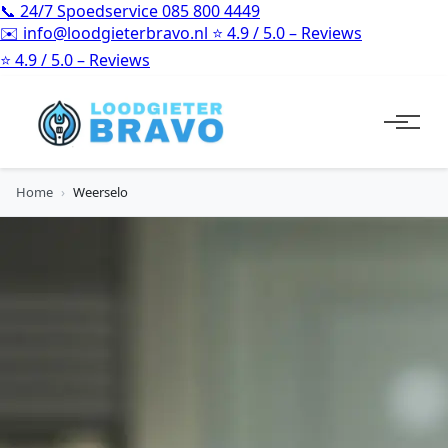
📞
24/7 Spoedservice
085 800 4449
✉️
info@loodgieterbravo.nl
⭐
4.9 / 5.0 – Reviews
⭐
4.9 / 5.0 – Reviews
Home
›
Weerselo