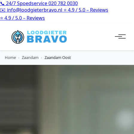
📞
24/7 Spoedservice
020 782 0030
✉️
info@loodgieterbravo.nl
⭐
4.9 / 5.0 – Reviews
⭐
4.9 / 5.0 – Reviews
Home
›
Zaandam
›
Zaandam Oost