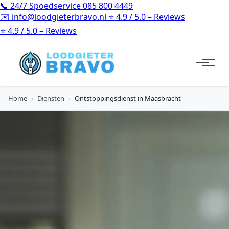
📞
24/7 Spoedservice
085 800 4449
✉️
info@loodgieterbravo.nl
⭐
4.9 / 5.0 – Reviews
⭐
4.9 / 5.0 – Reviews
Home
›
Diensten
›
Ontstoppingsdienst in Maasbracht