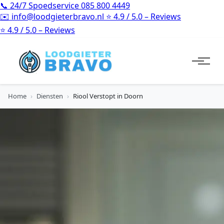
📞
24/7 Spoedservice
085 800 4449
✉️
info@loodgieterbravo.nl
⭐
4.9 / 5.0 – Reviews
⭐
4.9 / 5.0 – Reviews
Home
›
Diensten
›
Riool Verstopt in Doorn