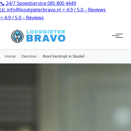
📞
24/7 Spoedservice
085 800 4449
✉️
info@loodgieterbravo.nl
⭐
4.9 / 5.0 – Reviews
⭐
4.9 / 5.0 – Reviews
Home
›
Diensten
›
Riool Verstopt in Sluiskil