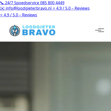
📞
24/7 Spoedservice
085 800 4449
✉️
info@loodgieterbravo.nl
⭐
4.9 / 5.0 – Reviews
⭐
4.9 / 5.0 – Reviews