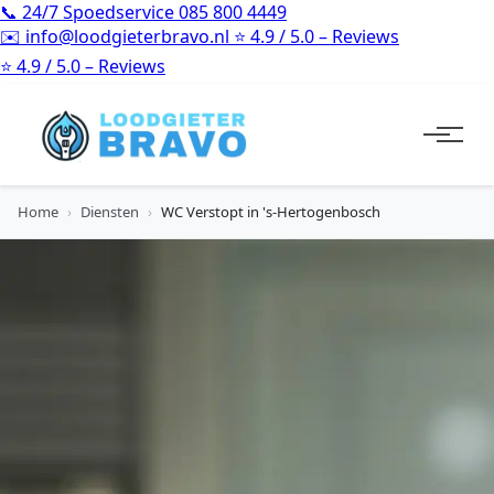
📞
24/7 Spoedservice
085 800 4449
✉️
info@loodgieterbravo.nl
⭐
4.9 / 5.0 – Reviews
⭐
4.9 / 5.0 – Reviews
Home
›
Diensten
›
WC Verstopt in 's-Hertogenbosch