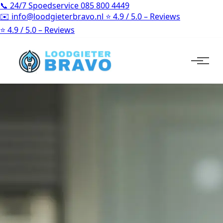
📞
24/7 Spoedservice
085 800 4449
✉️
info@loodgieterbravo.nl
⭐
4.9 / 5.0 – Reviews
⭐
4.9 / 5.0 – Reviews