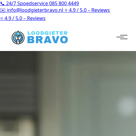
📞
24/7 Spoedservice
085 800 4449
✉️
info@loodgieterbravo.nl
⭐
4.9 / 5.0 – Reviews
⭐
4.9 / 5.0 – Reviews